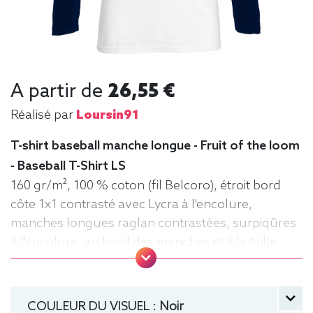
A partir de
26,55 €
Réalisé par
Loursin91
T-shirt baseball manche longue - Fruit of the loom
- Baseball T-Shirt LS
160 gr/m², 100 % coton (fil Belcoro), étroit bord
côte 1x1 contrasté avec Lycra à l'encolure,
manches longues raglan contrastées, surpiqûres
à l'encolure, au bord des manches et à la taille,
matériau tubulaire. Tee baseball, Tee-shirt,
manche longue, Léger, Homme, Fruit of the loom
COULEUR DU VISUEL :
Noir