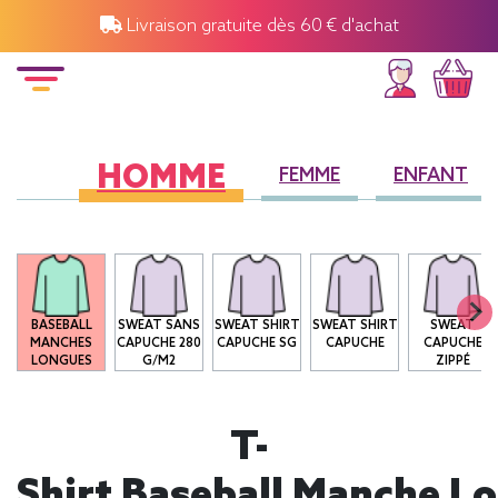
Livraison gratuite dès 60 € d'achat
HOMME
FEMME
ENFANT
O
BASEBALL
SWEAT SANS
SWEAT SHIRT
SWEAT SHIRT
SWEAT
MANCHES
CAPUCHE 280
CAPUCHE SG
CAPUCHE
CAPUCHE
LONGUES
G/M2
ZIPPÉ
T-
Shirt Baseball Manche L