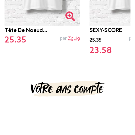
Tête De Noeud…
SEXY-SCORE
25.35
par
Zguig
pa
25.35
23.58
Votre avis compte