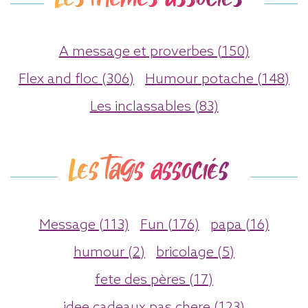
A message et proverbes (150)
Flex and floc (306)
Humour potache (148)
Les inclassables (83)
Les tags associés
Message (113)
Fun (176)
papa (16)
humour (2)
bricolage (5)
fete des pères (17)
idee cadeaux pas chere (123)