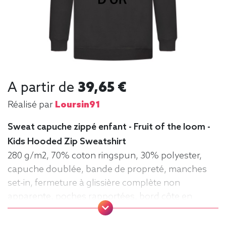
A partir de
39,65 €
Réalisé par
Loursin91
Sweat capuche zippé enfant - Fruit of the loom -
Kids Hooded Zip Sweatshirt
280 g/m2, 70% coton ringspun, 30% polyester,
capuche doublée, bande de propreté, manches
set-in, fermeture à glissière complète non
apparente, poches rapportées, bord côte en
coton/élasthanne à la taille et aux poignets pour
un meilleur maintien. Zippé, Sweat,