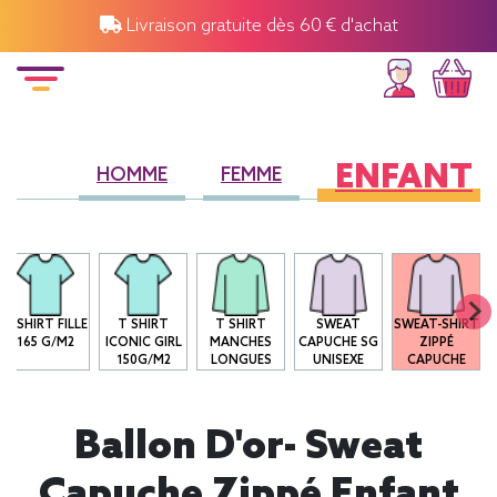
Livraison gratuite dès 60 € d'achat
ENFANT
HOMME
FEMME
T-SHIRT FILLE
T SHIRT
T SHIRT
SWEAT
SWEAT-SHIRT
165 G/M2
ICONIC GIRL
MANCHES
CAPUCHE SG
ZIPPÉ
150G/M2
LONGUES
UNISEXE
CAPUCHE
Ballon D'or- Sweat
Capuche Zippé Enfant