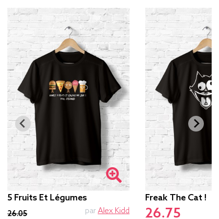
5 Fruits Et Légumes
Freak The Cat !
26.75
par
Alex Kidd
26.05