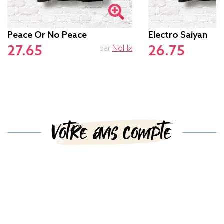
Peace Or No Peace
Electro Saiyan
27.65
26.75
par
NoHx
Votre avis compte