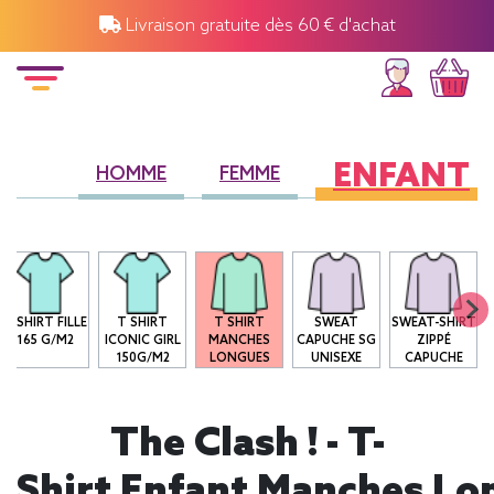
Livraison gratuite dès 60 € d'achat
ENFANT
HOMME
FEMME
T-SHIRT FILLE
T SHIRT
T SHIRT
SWEAT
SWEAT-SHIRT
165 G/M2
ICONIC GIRL
MANCHES
CAPUCHE SG
ZIPPÉ
150G/M2
LONGUES
UNISEXE
CAPUCHE
The Clash ! - T-
Shirt Enfant Manches Lo