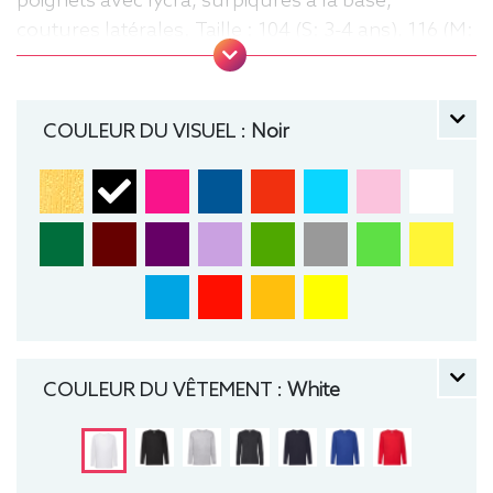
poignets avec lycra, surpiqûres à la base,
coutures latérales. Taille : 104 (S: 3-4 ans), 116 (M:
5-6 ans), 128 (L: 7-8 ans), 140 (XL: 9-11 ans), 152
(XXL: 12-13 ans), 164 (3XL: 14-15 ans) Tee-shirt,
Léger, manche longue, Fruit of the loom, Enfant,
COULEUR DU VISUEL :
Noir
Col rond
COULEUR DU VÊTEMENT :
White