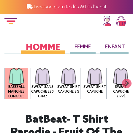
Livraison gratuite dès 60 € d'achat
HOMME
FEMME
ENFANT
O
BASEBALL
SWEAT SANS
SWEAT SHIRT
SWEAT SHIRT
SWEAT
MANCHES
CAPUCHE 280
CAPUCHE SG
CAPUCHE
CAPUCHE
LONGUES
G/M2
ZIPPÉ
BatBeat- T Shirt
Parodie - Fruit Of The