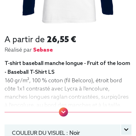
A partir de
26,55 €
Réalisé par
Sebase
T-shirt baseball manche longue - Fruit of the loom
- Baseball T-Shirt LS
160 gr/m², 100 % coton (fil Belcoro), étroit bord
côte 1x1 contrasté avec Lycra à l'encolure,
manches longues raglan contrastées, surpiqûres
à l'encolure, au bord des manches et à la taille,
matériau tubulaire. Tee baseball, Tee-shirt,
manche longue, Léger, Homme, Fruit of the loom
COULEUR DU VISUEL :
Noir