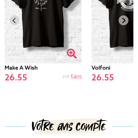
Make A Wish
Volfoni
26.55
26.55
par
Kang
p
Votre avis compte