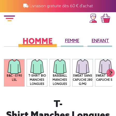
Livraison gratuite dès 60 € d'achat
HOMME
FEMME
ENFANT
B&C - E190
T-SHIRT BIO
BASEBALL
SWEAT SANS
SWEAT SHIRT
LSL
MANCHES
MANCHES
CAPUCHE 280
CAPUCHE SG
LONGUES
LONGUES
G/M2
T-
Shirt Manches Longues