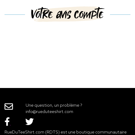
Votre avis compte
Une question, un problème ?
info@rueduteeshirt.com
RueDuTeeShirt.com (RDTS) est une boutique communautaire