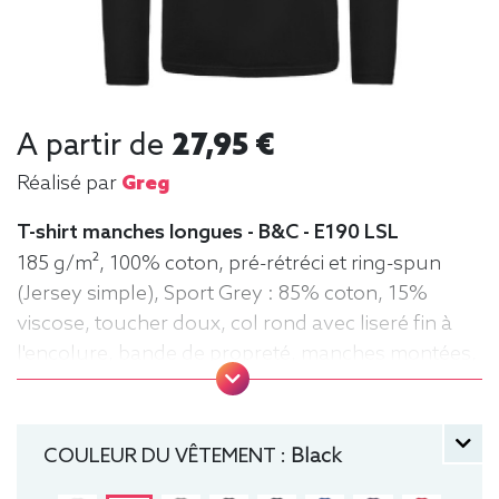
A partir de
27,95 €
Réalisé par
Greg
T-shirt manches longues - B&C - E190 LSL
185 g/m², 100% coton, pré-rétréci et ring-spun
(Jersey simple), Sport Grey : 85% coton, 15%
viscose, toucher doux, col rond avec liseré fin à
l'encolure, bande de propreté, manches montées,
confection tubulaire, coupe droite
manche longue, Tee-shirt, Homme, Col rond, B&C
COULEUR DU VÊTEMENT :
Black