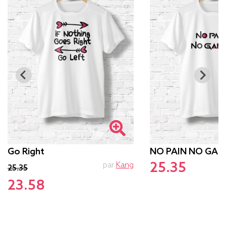
Go Right
NO PAIN NO GAM
25.35
par
Kang
p
25.35
23.58