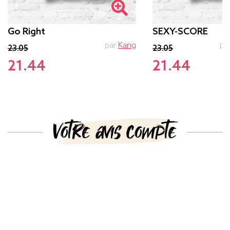
Go Right
SEXY-SCORE
par
Kang
pa
23.05
23.05
21.44
21.44
Votre avis compte