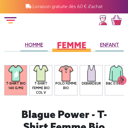
Livraison gratuite dès 60 € d'achat
FEMME
HOMME
ENFANT
T-SHIRT BIO
T-SHIRT
POLO FEMME
DEBARDEUR
B&C E150 LSL
140 G/M2
FEMME BIO
BIO
COL V
Blague Power - T-
Shirt Femme Bio