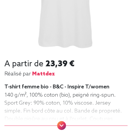
A partir de
23,39 €
Réalisé par
Mattdez
T-shirt femme bio - B&C - Inspire T/women
140 g/m², 100% coton (bio), peigné ring-spun.
Sport Grey: 90% coton, 10% viscose. Jersey
simple. Fin bord côte au col. Bande de propreté.
Double piqûre au cou et à l'ourlet. Coutures
latérales. Surface très lisse. Tee-shirt,