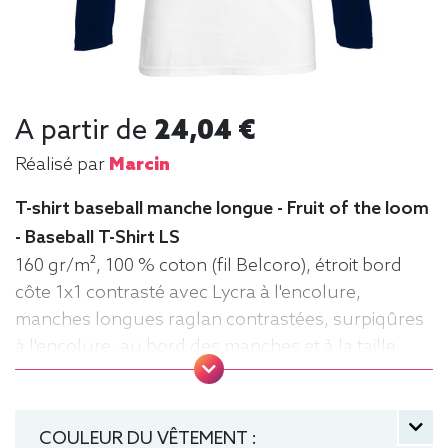
A partir de
24,04 €
Réalisé par
Marcin
T-shirt baseball manche longue - Fruit of the loom
- Baseball T-Shirt LS
160 gr/m², 100 % coton (fil Belcoro), étroit bord
côte 1x1 contrasté avec Lycra à l'encolure,
manches longues raglan contrastées, surpiqûres
à l'encolure, au bord des manches et à la taille,
matériau tubulaire. Tee baseball, Tee-shirt,
manche longue, Léger, Homme, Fruit of the loom
COULEUR DU VÊTEMENT :