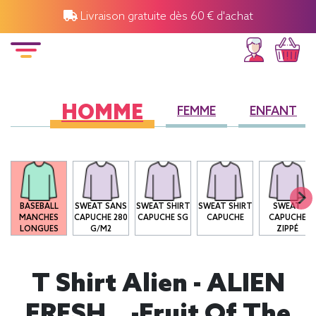
Livraison gratuite dès 60 € d'achat
HOMME
FEMME
ENFANT
O
BASEBALL
SWEAT SANS
SWEAT SHIRT
SWEAT SHIRT
SWEAT
MANCHES
CAPUCHE 280
CAPUCHE SG
CAPUCHE
CAPUCHE
LONGUES
G/M2
ZIPPÉ
T Shirt Alien - ALIEN
FRESH...-Fruit Of The