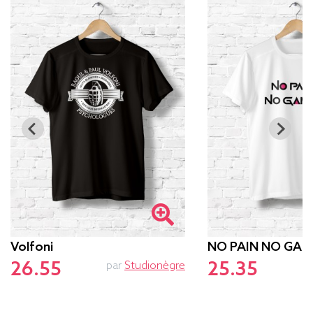
Volfoni
NO PAIN NO GAM
26.55
25.35
par
Studionègre
p