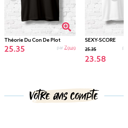
Théorie Du Con De Plot
SEXY-SCORE
25.35
par
Zguig
pa
25.35
23.58
Votre avis compte