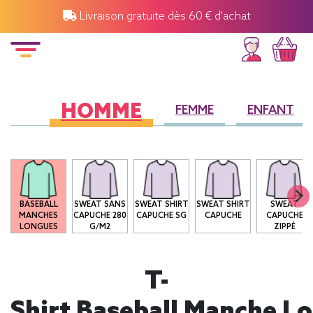
Livraison gratuite dès 60 € d'achat
HOMME
FEMME
ENFANT
O
BASEBALL
SWEAT SANS
SWEAT SHIRT
SWEAT SHIRT
SWEAT
MANCHES
CAPUCHE 280
CAPUCHE SG
CAPUCHE
CAPUCHE
LONGUES
G/M2
ZIPPÉ
T-
Shirt Baseball Manche L