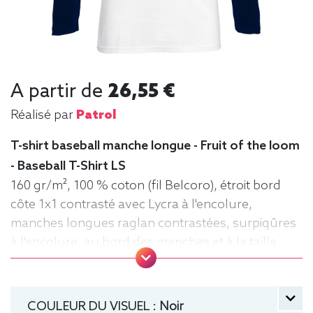
A partir de
26,55 €
Réalisé par
Patrol
T-shirt baseball manche longue - Fruit of the loom
- Baseball T-Shirt LS
160 gr/m², 100 % coton (fil Belcoro), étroit bord
côte 1x1 contrasté avec Lycra à l'encolure,
manches longues raglan contrastées, surpiqûres
à l'encolure, au bord des manches et à la taille,
matériau tubulaire. Tee baseball, Tee-shirt,
manche longue, Léger, Homme, Fruit of the loom
COULEUR DU VISUEL :
Noir