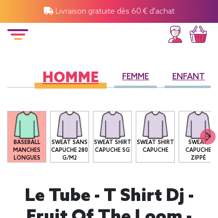
Livraison gratuite dès 60 € d'achat
HOMME
FEMME
ENFANT
O
BASEBALL
SWEAT SANS
SWEAT SHIRT
SWEAT SHIRT
SWEAT
MANCHES
CAPUCHE 280
CAPUCHE SG
CAPUCHE
CAPUCHE
LONGUES
G/M2
ZIPPÉ
Le Tube - T Shirt Dj -
Fruit Of The Loom -