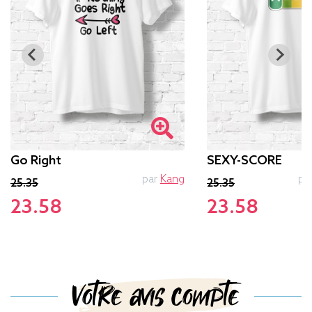
Go Right
SEXY-SCORE
par
Kang
pa
25.35
25.35
23.58
23.58
Votre avis compte