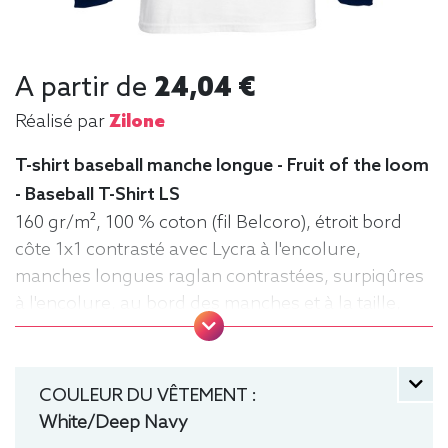
A partir de
24,04 €
Réalisé par
Zilone
T-shirt baseball manche longue - Fruit of the loom
- Baseball T-Shirt LS
160 gr/m², 100 % coton (fil Belcoro), étroit bord
côte 1x1 contrasté avec Lycra à l'encolure,
manches longues raglan contrastées, surpiqûres
à l'encolure, au bord des manches et à la taille,
matériau tubulaire. Tee baseball, Tee-shirt,
manche longue, Léger, Homme, Fruit of the loom
COULEUR DU VÊTEMENT :
White/Deep Navy