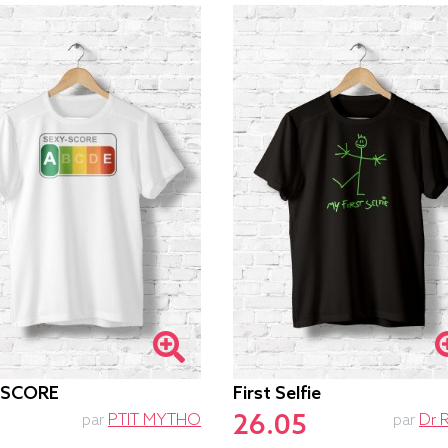
-SCORE
First Selfie
26.05
par
PTIT MYTHO
par
Dr 