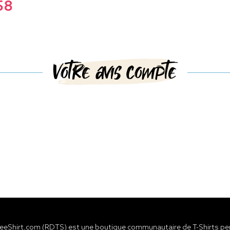
58
Votre avis compte
eShirt.com (RDTS) est une boutique communautaire de T-Shirts pers