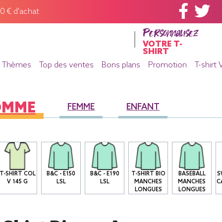
60 € d'achat
Personnalisez
VOTRE T-
SHIRT
Thèmes
Top des ventes
Bons plans
Promotion
T-shirt 
OMME
FEMME
ENFANT
T-SHIRT COL
B&C - E150
B&C - E190
T-SHIRT BIO
BASEBALL
S
V 145 G
LSL
LSL
MANCHES
MANCHES
C
LONGUES
LONGUES