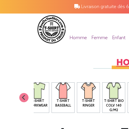
Livraison gratuite dès 
Homme
Femme
Enfant
H
T SHIRT BIO
T-SHIRT
T-SHIRT
T-SHIRT
T-SHIRT BIO
COL ROND
WORKWEAR
BASEBALL
RINGER
COLV 140
G/M2