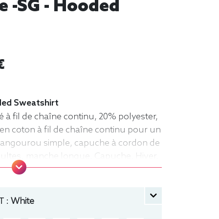
e -SG - Hooded
€
ded Sweatshirt
à fil de chaîne continu, 20% polyester,
en coton à fil de chaîne continu pour un
kangourou simple, capuche à cordon de
dultes. manche longue, Capuche, Hiver,
 :
White