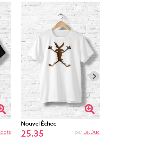
Nouvel Échec
Ne Pas Dér
25.35
25.85
Roots
par
Le.duc