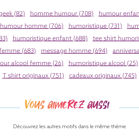
geek (82)
homme humour (708)
humour enfan
humour homme (706)
humoristique (731)
hum
83)
humoristique enfant (688)
tee shirt humori
 femme (683)
message homme (694)
anniversa
ur alcool femme (26)
humoristique alcool (25)
T shirt originaux (751)
cadeaux originaux (745)
Vous aimerez aussi
Découvrez les autres motifs dans le même thème