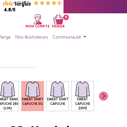
4.8/5
0
MON COMPTE
PANIER
Vierge
Nos illustrateurs
Communauté
WEAT SANS
SWEAT SHIRT
SWEAT SHIRT
SWEAT
APUCHE 280
CAPUCHE SG
CAPUCHE
CAPUCHE
G/M2
ZIPPÉ