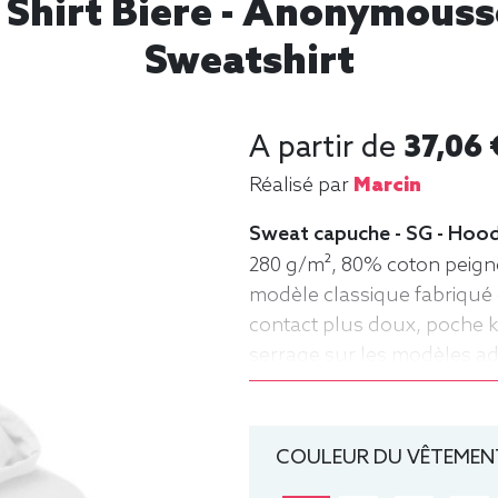
hirt Biere - Anonymouss
Sweatshirt
A partir de
37,06 
Réalisé par
Marcin
Sweat capuche - SG - Hoo
280 g/m², 80% coton peigné 
modèle classique fabriqué 
contact plus doux, poche 
serrage sur les modèles a
Sweat, Homme
COULEUR DU VÊTEMENT