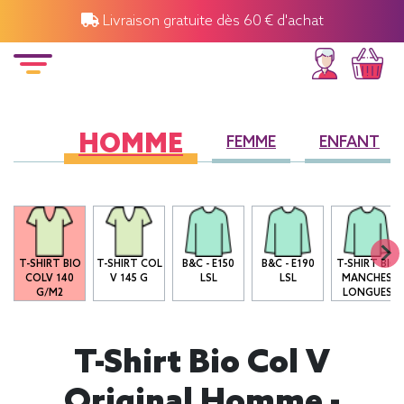
Livraison gratuite dès 60 € d'achat
HOMME
FEMME
ENFANT
T-SHIRT BIO
T-SHIRT COL
B&C - E150
B&C - E190
T-SHIRT BIO
COLV 140
V 145 G
LSL
LSL
MANCHES
G/M2
LONGUES
T-Shirt Bio Col V
Original Homme -