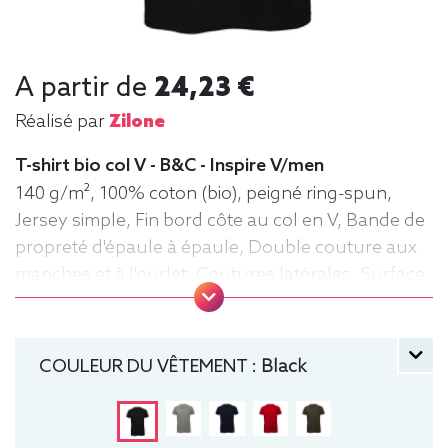
A partir de
24,23 €
Réalisé par
Zilone
T-shirt bio col V - B&C - Inspire V/men
140 g/m², 100% coton (bio), peigné ring-spun,
Jersey simple, Fin bord côte au col en V, Bande de
propreté d'épaule à épaule, Double couture aux
manches et à l'ourlet, Coutures latérales. Surface
très lisse. Tee-shirt, manche courte, Léger,
Homme, Col V, Bio / Organic, B&C
COULEUR DU VÊTEMENT :
Black