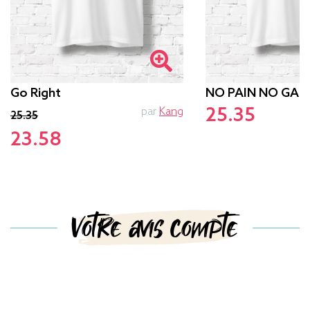
Go Right
NO PAIN NO GAM
25.35
par
Kang
p
25.35
23.58
Votre avis compte