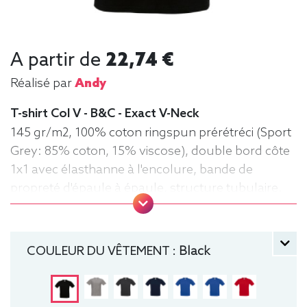
A partir de
22,74 €
Réalisé par
Andy
T-shirt Col V - B&C - Exact V-Neck
145 gr/m2, 100% coton ringspun prérétréci (Sport
Grey: 85% coton, 15% viscose), double bord côte
1x1 avec élasthanne à l'encolure, bande de
propreté d'épaule à épaule, structure tubulaire.
B&C, Col V, Homme, Léger, manche courte, Tee-
shirt
COULEUR DU VÊTEMENT :
Black