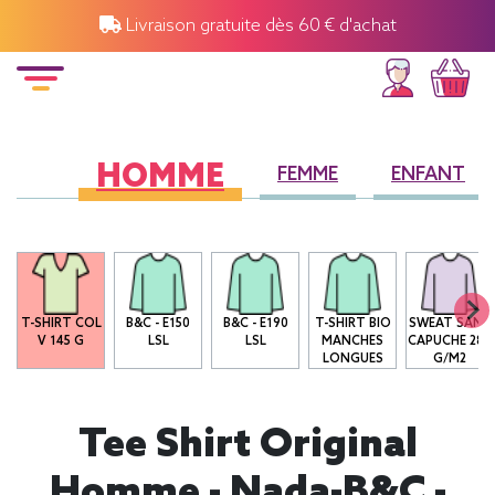
Livraison gratuite dès 60 € d'achat
HOMME
FEMME
ENFANT
O
T-SHIRT COL
B&C - E150
B&C - E190
T-SHIRT BIO
SWEAT SANS
V 145 G
LSL
LSL
MANCHES
CAPUCHE 280
LONGUES
G/M2
Tee Shirt Original
Homme - Nada-B&C -