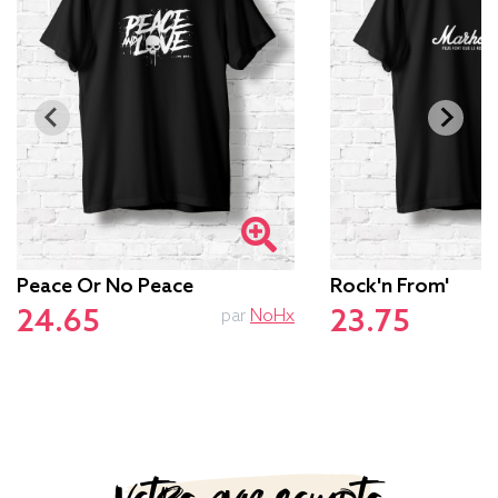
Peace Or No Peace
Rock'n From'
24.65
23.75
par
NoHx