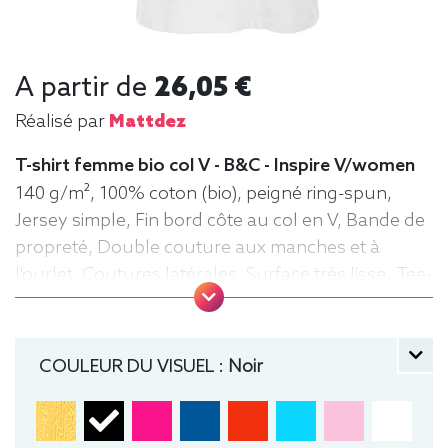
A partir de
26,05 €
Réalisé par
Mattdez
T-shirt femme bio col V - B&C - Inspire V/women
140 g/m², 100% coton (bio), peigné ring-spun,
Jersey simple, Fin bord côte au col en V, Bande de
propreté, Double couture aux manches et à
l'ourlet, Coutures latérales, Surface très lisse. Tee-
shirt, manche courte, Léger, Femme, Col V, Bio /
Organic, B&C
COULEUR DU VISUEL :
Noir