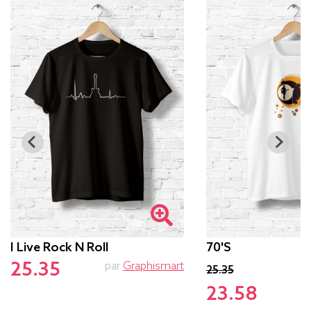
I Live Rock N Roll
70's
25.35
par
Graphismart
p
25.35
23.58