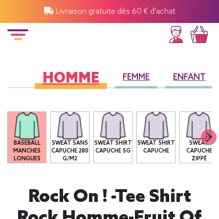
Livraison gratuite dès 60 € d'achat
HOMME
FEMME
ENFANT
O
BASEBALL
SWEAT SANS
SWEAT SHIRT
SWEAT SHIRT
SWEAT
MANCHES
CAPUCHE 280
CAPUCHE SG
CAPUCHE
CAPUCHE
LONGUES
G/M2
ZIPPÉ
Rock On ! -Tee Shirt
Rock Homme-Fruit Of