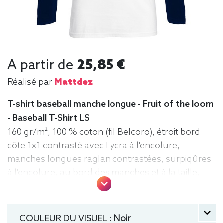
A partir de
25,85 €
Réalisé par
Mattdez
T-shirt baseball manche longue - Fruit of the loom
- Baseball T-Shirt LS
160 gr/m², 100 % coton (fil Belcoro), étroit bord
côte 1x1 contrasté avec Lycra à l'encolure,
manches longues raglan contrastées, surpiqûres
à l'encolure, au bord des manches et à la taille,
matériau tubulaire. Tee baseball, Tee-shirt,
manche longue, Léger, Homme, Fruit of the loom
COULEUR DU VISUEL :
Noir