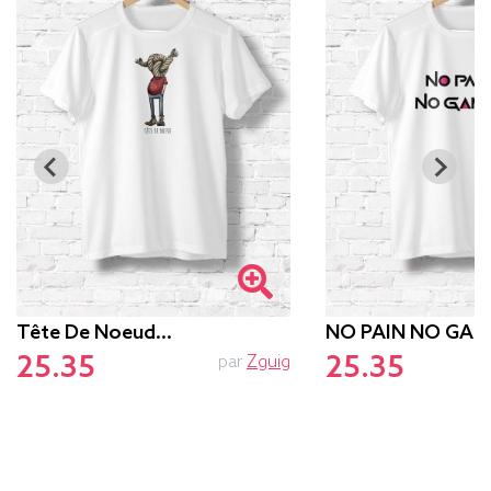
Tête De Noeud…
NO PAIN NO GAM
25.35
25.35
par
Zguig
p