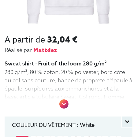
A partir de
32,04 €
Réalisé par
Mattdez
Sweat shirt - Fruit of the loom 280 g/m²
280 g/m², 80 % coton, 20 % polyester, bord côte
au col sans couture, bande de propreté d'épaule à
épaule, surpîqures aux emmanchures et à la
base, article tubulaire Sweat, Col rond, Homme
COULEUR DU VÊTEMENT :
White