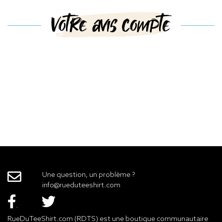
Votre avis compte
Une question, un problème ?
info@rueduteeshirt.com
RueDuTeeShirt.com (RDTS) est une boutique communautaire