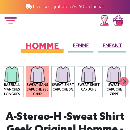
Livraison gratuite dès 60 € d'achat
HOMME
FEMME
ENFANT
BASEBALL
SWEAT SANS
SWEAT SHIRT
SWEAT SHIRT
SWEAT
MANCHES
CAPUCHE 280
CAPUCHE SG
CAPUCHE
CAPUCHE
LONGUES
G/M2
ZIPPÉ
A-Stereo-H -Sweat Shirt
Geek Original Homme -