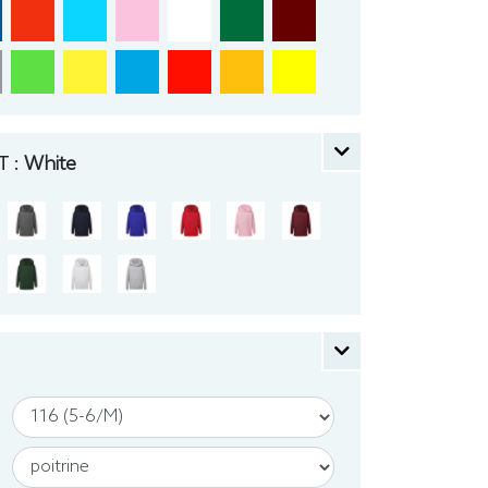
 :
White