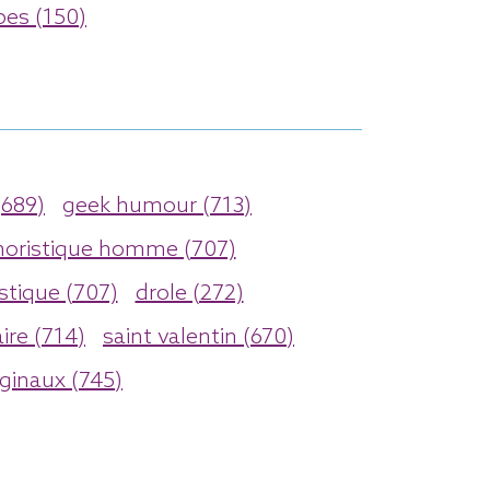
es (150)
(689)
geek humour (713)
oristique homme (707)
stique (707)
drole (272)
ire (714)
saint valentin (670)
ginaux (745)