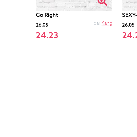
Go Right
SEXY
PTIT MYTHO
par
Kang
26.05
26.05
24.23
24.