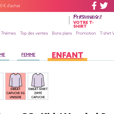
60 € d'achat
Personnalisez
VOTRE T-
SHIRT
Thèmes
Top des ventes
Bons plans
Promotion
T-shirt 
ENFANT
ME
FEMME
SWEAT
SWEAT-SHIRT
S
CAPUCHE SG
ZIPPÉ
S
UNISEXE
CAPUCHE