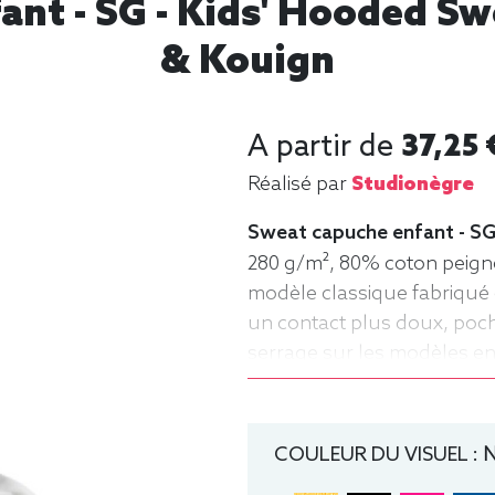
nt - SG - Kids' Hooded Sw
& Kouign
A partir de
37,25 
Réalisé par
Studionègre
Sweat capuche enfant - SG
280 g/m², 80% coton peigné
modèle classique fabriqué 
un contact plus doux, po
serrage sur les modèles enfa
ans), 128 (7-8 ans), 140 (9
Sweat, Hiver, Enfant, Capu
COULEUR DU VISUEL :
N