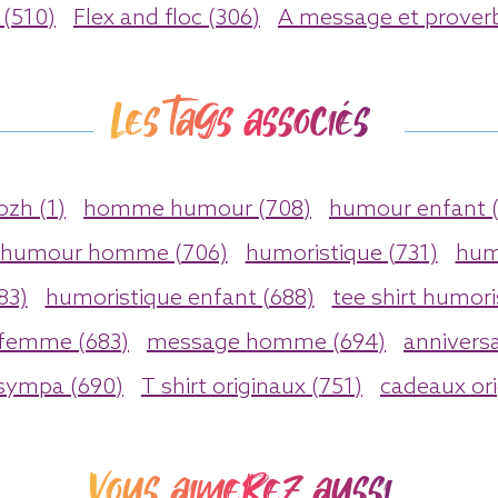
(510)
Flex and floc (306)
A message et proverb
Les tags associés
bzh (1)
homme humour (708)
humour enfant 
humour homme (706)
humoristique (731)
hum
83)
humoristique enfant (688)
tee shirt humori
 femme (683)
message homme (694)
anniversa
 sympa (690)
T shirt originaux (751)
cadeaux ori
Vous aimerez aussi