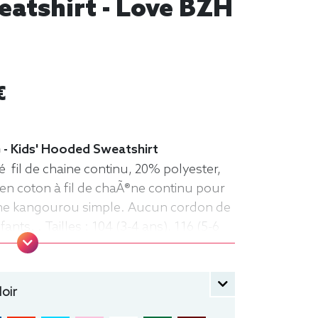
eatshirt - Love BZH
€
 - Kids' Hooded Sweatshirt
 fil de chaine continu, 20% polyester,
en coton à fil de chaÃ®ne continu pour
che kangourou simple. Aucun cordon de
nts. . Tailles : 104 (3-4 ans), 116 (5-6
-10 ans), 152 (11-12 ans) manche longue,
che
oir