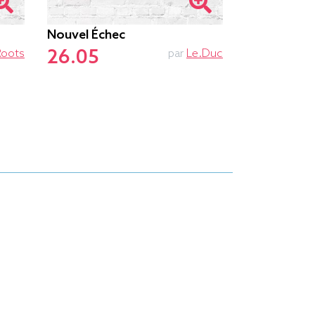
Nouvel Échec
Ne Pas Dér
26.05
26.55
Roots
par
Le.duc