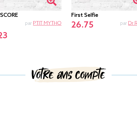
-SCORE
First Selfie
26.75
par
PTIT MYTHO
par
Dr 
23
Votre avis compte