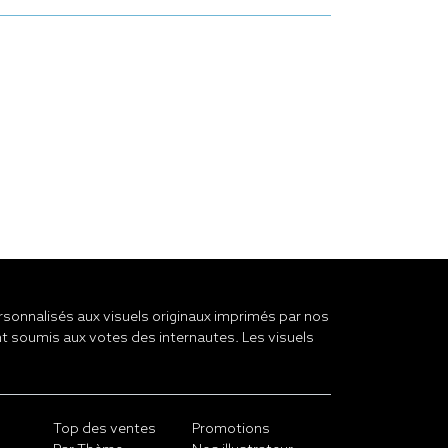
onnalisés aux visuels originaux imprimés par nos
t soumis aux votes des internautes. Les visuels
Top des ventes
Promotions