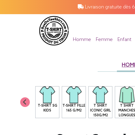
Livraison gratuite dès 
Homme
Femme
Enfant
HOM
T-SHIRT SG
T-SHIRT FILLE
T SHIRT
T SHIRT
KIDS
165 G/M2
ICONIC GIRL
MANCHE
150G/M2
LONGUE