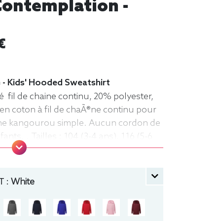
Contemplation -
€
 - Kids' Hooded Sweatshirt
 fil de chaine continu, 20% polyester,
en coton à fil de chaÃ®ne continu pour
che kangourou simple. Aucun cordon de
nts. . Tailles : 104 (3-4 ans), 116 (5-6
-10 ans), 152 (11-12 ans) manche longue,
che
 :
White