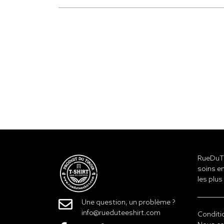
RueDuTe
soins en
les plus
Une question, un problème ?
info@rueduteeshirt.com
Conditi