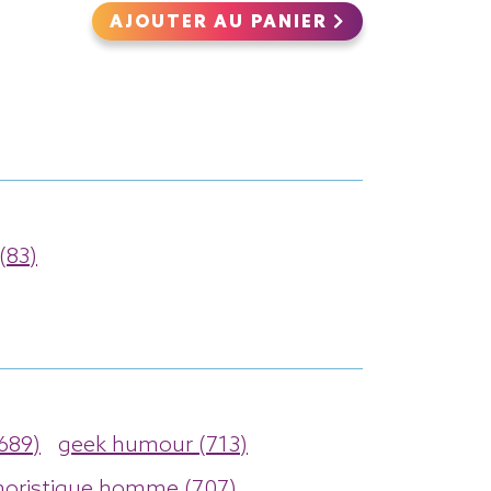
AJOUTER AU PANIER
(83)
689)
geek humour (713)
oristique homme (707)