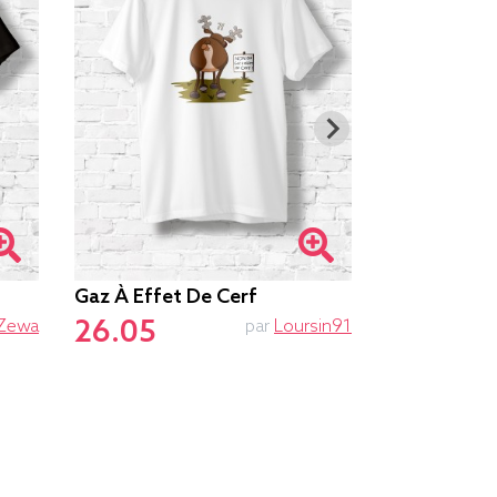
Gaz À Effet De Cerf
Cyclisme & 
26.05
27.25
Zewa
par
Loursin91