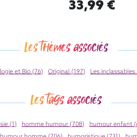
33,99 €
Les thèmes associés
logie et Bio (76)
Original (197)
Les inclassables 
Les tags associés
sie (1)
homme humour (708)
humour enfant (
humour homme (706)
humoristique (731)
hum