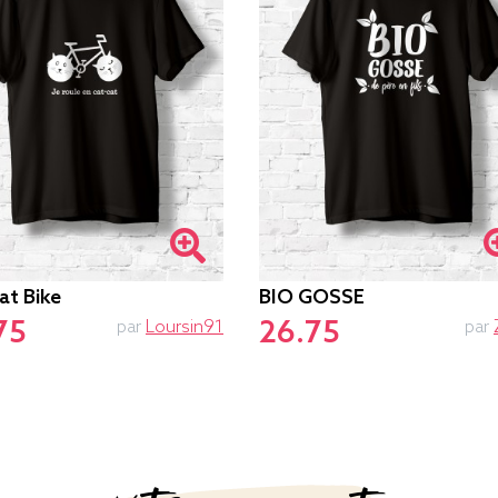
at Bike
BIO GOSSE
75
26.75
par
Loursin91
par