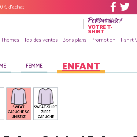
60 € d'achat
Personnalisez
VOTRE T-
SHIRT
Thèmes
Top des ventes
Bons plans
Promotion
T-shirt 
ENFANT
ME
FEMME
SWEAT
SWEAT-SHIRT
S
CAPUCHE SG
ZIPPÉ
S
UNISEXE
CAPUCHE