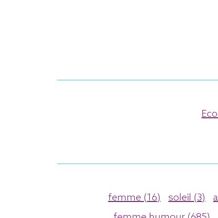
Eco
femme (16)
soleil (3)
a
femme humour (685)