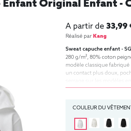
Enfant Original Enfant - 
A partir de
33,99 
Réalisé par
Kang
Sweat capuche enfant - SG
280 g/m², 80% coton peigné
modèle classique fabriqué 
un contact plus doux, po
serrage sur les modèles enfa
ans), 128 (7-8 ans), 140 (9
Sweat, Hiver, Enfant, Capu
COULEUR DU VÊTEMENT