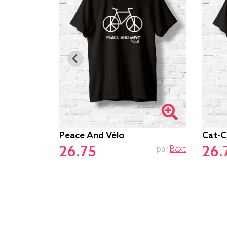
Peace And Vélo
Cat-C
26.75
26.
par
Andy
par
Baxt