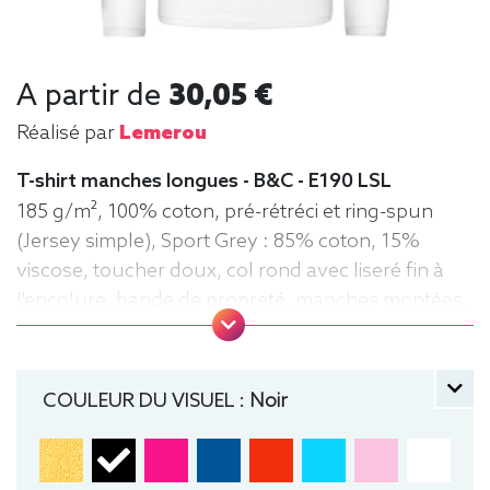
A partir de
30,05 €
Réalisé par
Lemerou
T-shirt manches longues - B&C - E190 LSL
185 g/m², 100% coton, pré-rétréci et ring-spun
(Jersey simple), Sport Grey : 85% coton, 15%
viscose, toucher doux, col rond avec liseré fin à
l'encolure, bande de propreté, manches montées,
confection tubulaire, coupe droite
manche longue, Tee-shirt, Homme, Col rond, B&C
COULEUR DU VISUEL :
Noir