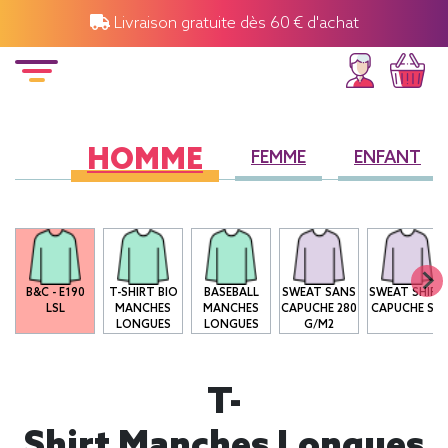
Livraison gratuite dès 60 € d'achat
HOMME
FEMME
ENFANT
B&C - E190
T-SHIRT BIO
BASEBALL
SWEAT SANS
SWEAT SHIRT
LSL
MANCHES
MANCHES
CAPUCHE 280
CAPUCHE SG
LONGUES
LONGUES
G/M2
T-
Shirt Manches Longues