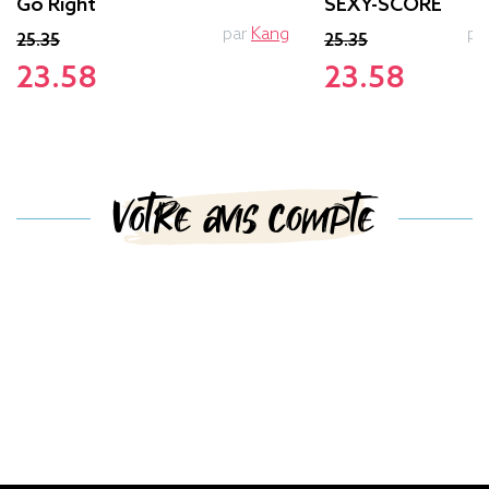
Go Right
SEXY-SCORE
par
Kang
pa
25.35
25.35
23.58
23.58
Votre avis compte