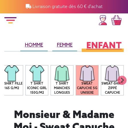
Livraison gratuite dès 60 € d'achat
ENFANT
HOMME
FEMME
T-SHIRT FILLE
T SHIRT
T SHIRT
SWEAT
SWEAT-SHIRT
165 G/M2
ICONIC GIRL
MANCHES
CAPUCHE SG
ZIPPÉ
150G/M2
LONGUES
UNISEXE
CAPUCHE
Monsieur & Madame
Moi - Sweat Capuche