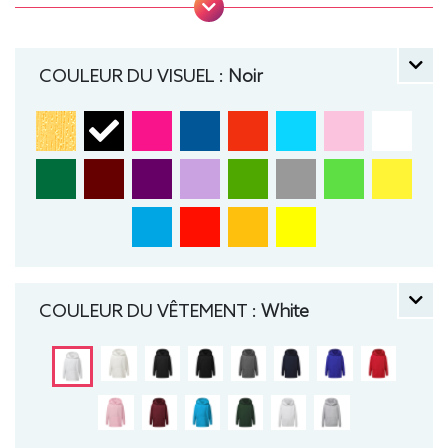
cordon de serrage sur les modèles enfants. .
Tailles : 104 (3-4 ans), 116 (5-6 ans), 128 (7-8 ans),
140 (9-10 ans), 152 (11-12 ans) manche longue,
COULEUR DU VISUEL :
Noir
Sweat, Hiver, Enfant, Capuche
COULEUR DU VÊTEMENT :
White