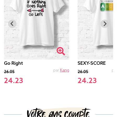
Go Right
SEXY-SCORE
par
Kang
pa
26.05
26.05
24.23
24.23
Votre avis compte