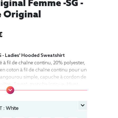
iginal Femme -SG -
 Original
€
 - Ladies' Hooded Sweatshirt
à fil de chaîne continu, 20% polyester,
en coton à fil de chaîne continu pour un
kangourou simple, capuche à cordon de
ultes. Sweat, manche longue, Hiver,
 :
White