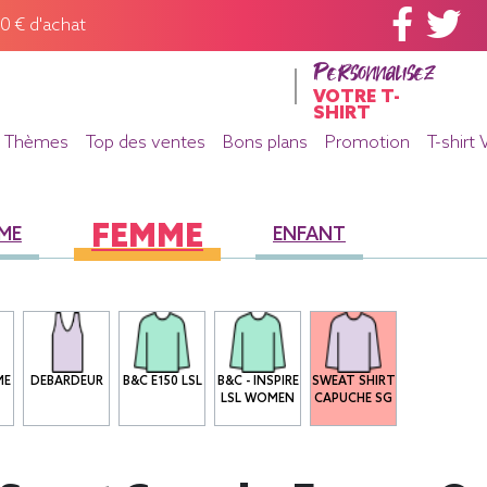
60 € d'achat
Personnalisez
VOTRE T-
SHIRT
Thèmes
Top des ventes
Bons plans
Promotion
T-shirt 
FEMME
ME
ENFANT
ME
DEBARDEUR
B&C E150 LSL
B&C - INSPIRE
SWEAT SHIRT
LSL WOMEN
CAPUCHE SG