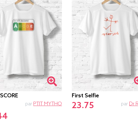
-SCORE
First Selfie
23.75
par
PTIT MYTHO
par
Dr 
44