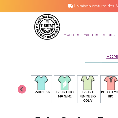
Livraison gratuite dès 
Homme
Femme
Enfant
HOM
T-SHIRT SG
T-SHIRT BIO
T-SHIRT
POLO FEM
140 G/M2
FEMME BIO
BIO
COL V