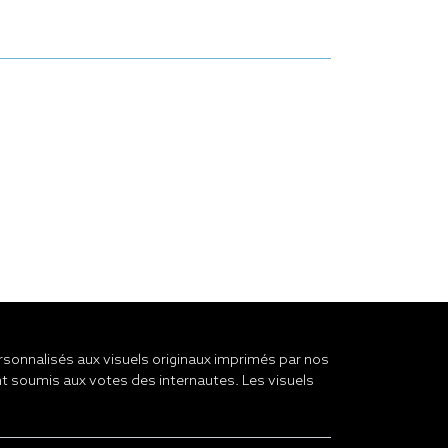
onnalisés aux visuels originaux imprimés par nos
t soumis aux votes des internautes. Les visuels