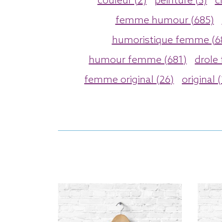
couleur (2)
peinture (3)
c
femme humour (685)
humoristique femme (6
humour femme (681)
drole
femme original (26)
original 