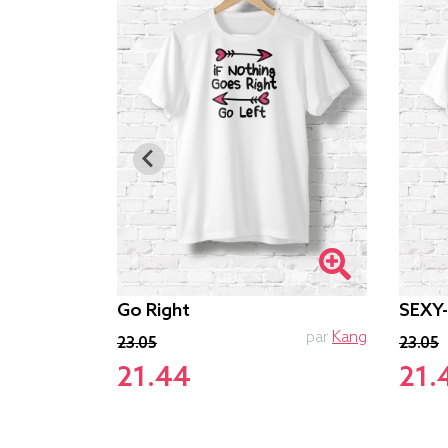
Go Right
SEXY
PTIT MYTHO
par
Kang
23.05
23.05
21.44
21.