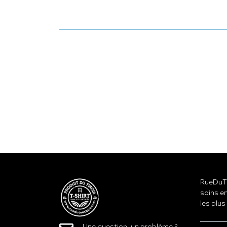
RueDuTe
soins en
les plus