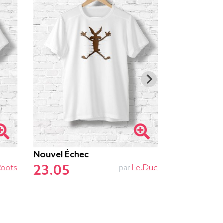
Nouvel Échec
Ne Pas Dér
23.05
23.55
Roots
par
Le.duc