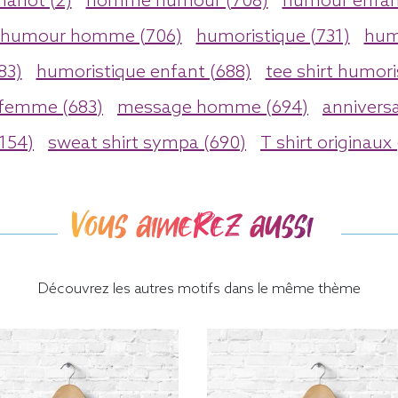
harlot (2)
homme humour (708)
humour enfan
humour homme (706)
humoristique (731)
hum
83)
humoristique enfant (688)
tee shirt humori
 femme (683)
message homme (694)
anniversa
(154)
sweat shirt sympa (690)
T shirt originaux
Vous aimerez aussi
Découvrez les autres motifs dans le même thème