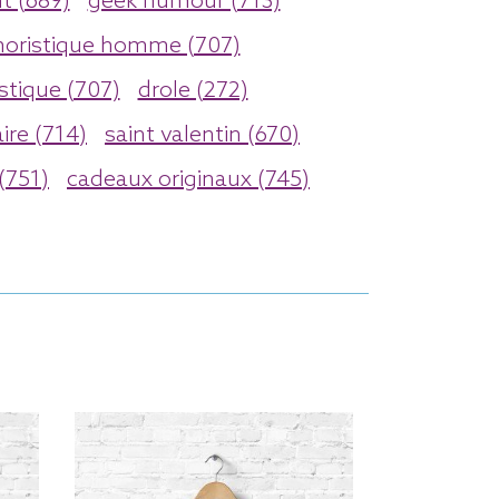
t (689)
geek humour (713)
oristique homme (707)
stique (707)
drole (272)
ire (714)
saint valentin (670)
 (751)
cadeaux originaux (745)