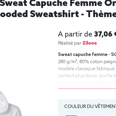
 -Sweat Capuche Femme Or
Hooded Sweatshirt - Thème
A partir de
37,06 
Réalisé par
Zilone
Sweat capuche femme - SG
280 g/m², 80% coton peigné 
modèle classique fabriqué 
contact plus doux, poche 
serrage sur les modèles ad
Femme, Capuche
COULEUR DU VÊTEMENT