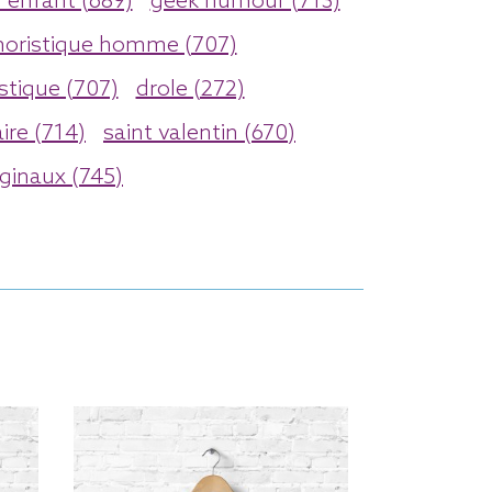
enfant (689)
geek humour (713)
oristique homme (707)
stique (707)
drole (272)
ire (714)
saint valentin (670)
ginaux (745)