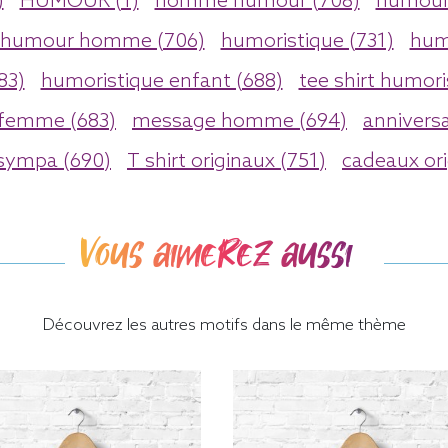
)
HUMOUR (1)
homme humour (708)
humour 
humour homme (706)
humoristique (731)
hum
83)
humoristique enfant (688)
tee shirt humori
 femme (683)
message homme (694)
anniversa
 sympa (690)
T shirt originaux (751)
cadeaux ori
Vous aimerez aussi
Découvrez les autres motifs dans le même thème