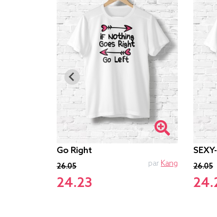
Go Right
SEXY
PTIT MYTHO
par
Kang
26.05
26.05
24.23
24.