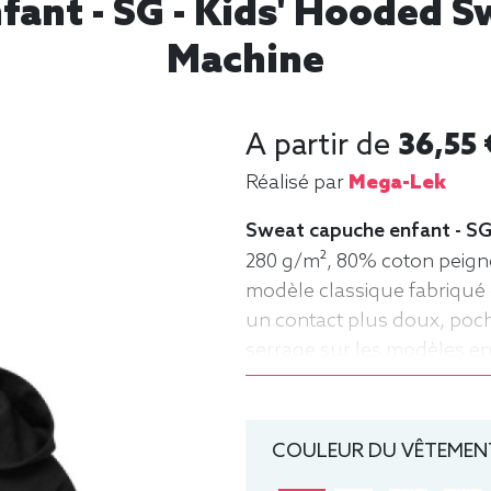
ant - SG - Kids' Hooded Sw
Machine
A partir de
36,55 
Réalisé par
Mega-Lek
Sweat capuche enfant - SG
280 g/m², 80% coton peigné
modèle classique fabriqué 
un contact plus doux, po
serrage sur les modèles enfa
ans), 128 (7-8 ans), 140 (9
Sweat, Hiver, Enfant, Capu
COULEUR DU VÊTEMENT