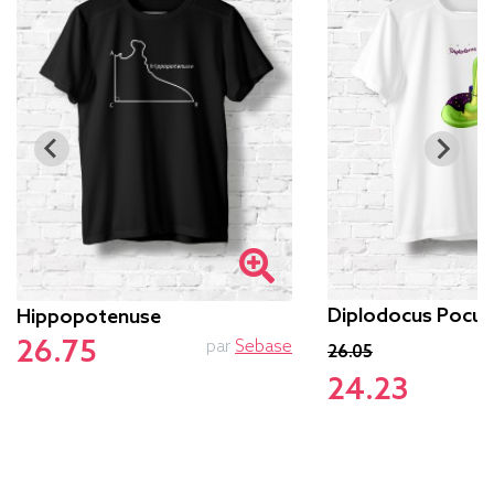
Diplodocus Pocus
Hippopotenuse
26.75
par
Sebase
26.05
24.23