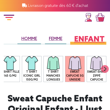
Livraison gratuite dès 60 € d'achat
ENFANT
HOMME
FEMME
T-SHIRT FILLE
T SHIRT
T SHIRT
SWEAT
SWEAT-SHIRT
165 G/M2
ICONIC GIRL
MANCHES
CAPUCHE SG
ZIPPÉ
150G/M2
LONGUES
UNISEXE
CAPUCHE
Sweat Capuche Enfant
Original Enfant - I Just