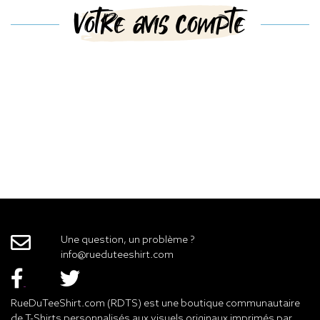
Votre avis compte
Une question, un problème ?
info@rueduteeshirt.com
RueDuTeeShirt.com (RDTS) est une boutique communautaire
de T-Shirts personnalisés aux visuels originaux imprimés par