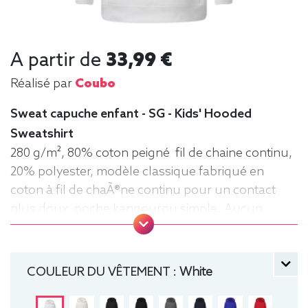
A partir de
33,99 €
Réalisé par
Coubo
Sweat capuche enfant - SG - Kids' Hooded
Sweatshirt
280 g/m², 80% coton peigné fil de chaine continu,
20% polyester, modèle classique fabriqué en
coton à fil de chaÃ®ne continu pour un contact
plus doux, poche kangourou simple. Aucun
cordon de serrage sur les modèles enfants. .
Tailles : 104 (3-4 ans), 116 (5-6 ans), 128 (7-8 ans),
140 (9-10 ans), 152 (11-12 ans) manche longue,
COULEUR DU VÊTEMENT :
White
Sweat, Hiver, Enfant, Capuche