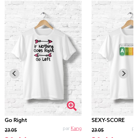
Go Right
SEXY-SCORE
par
Kang
pa
23.05
23.05