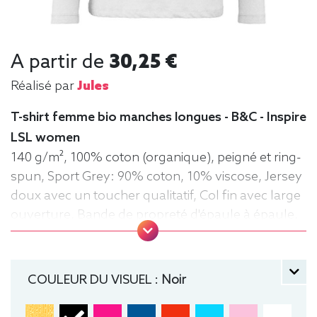
A partir de
30,25 €
Réalisé par
Jules
T-shirt femme bio manches longues - B&C - Inspire
LSL women
140 g/m², 100% coton (organique), peigné et ring-
spun, Sport Grey: 90% coton, 10% viscose, Jersey
doux avec un toucher qualitatif, Col fin avec large
ouverture, Bande de propreté d'épaule à épaule,
Coutures latérales, Lavable jusqu'à 40°C, Moyen
Fit. Tee-shirt, manche longue, Léger, Femme, Col
rond, Bio / Organic, B&C
COULEUR DU VISUEL :
Noir