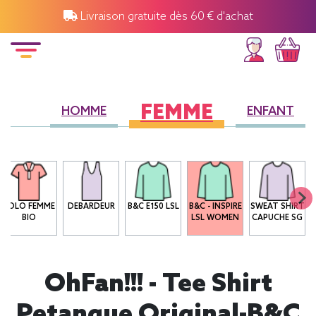
Livraison gratuite dès 60 € d'achat
FEMME
HOMME
ENFANT
POLO FEMME
DEBARDEUR
B&C E150 LSL
B&C - INSPIRE
SWEAT SHIRT
BIO
LSL WOMEN
CAPUCHE SG
OhFan!!! - Tee Shirt
Petanque Original-B&C