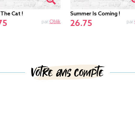
 The Cat !
Summer Is Coming !
75
26.75
par
Oblik
par
Votre avis compte