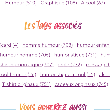
Humour (510)
Graphique (108)
Alcool (67)
Les tags associés
ricard (4)
homme humour (708)
humour enfant
humour homme (706)
humoristique (731)
hum
shirt humoristique (707)
drole (272)
message 
cool femme (26)
humoristique alcool (25)
alco
T shirt originaux (751)
cadeaux originaux (745)
Vous aimerez aussi