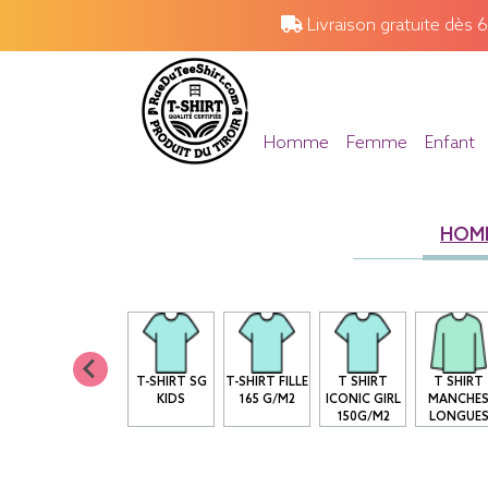
Livraison gratuite dès 
Homme
Femme
Enfant
HOM
T-SHIRT SG
T-SHIRT FILLE
T SHIRT
T SHIRT
KIDS
165 G/M2
ICONIC GIRL
MANCHE
150G/M2
LONGUE