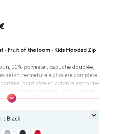
 €
 - Fruit of the loom - Kids Hooded Zip
pun, 30% polyester, capuche doublée,
 set-in, fermeture à glissière complète
portées, bord côte en coton/élasthanne
pour un meilleur maintien. Zippé, Sweat,
t of the loom, Enfant, Capuche
 :
Black