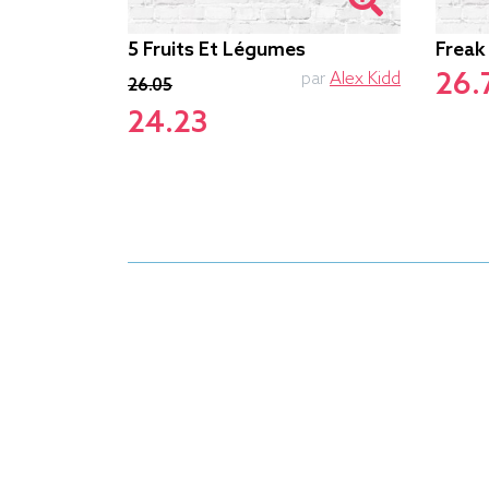
5 Fruits Et Légumes
Freak
26.
par
Js-Crazy
par
Alex Kidd
26.05
24.23