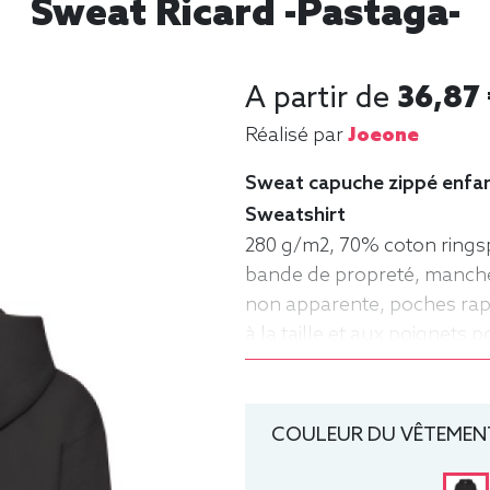
Sweat Ricard -pastaga-
A partir de
36,87
Réalisé par
Joeone
Sweat capuche zippé enfant
Sweatshirt
280 g/m2, 70% coton rings
bande de propreté, manches
non apparente, poches rap
à la taille et aux poignets 
manche longue, Hiver, Frui
COULEUR DU VÊTEMENT