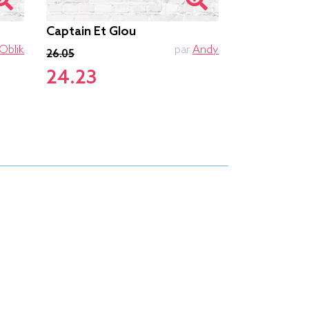
Captain Et Glou
The Bottles
26.75
Oblik
par
Andy
26.05
24.23