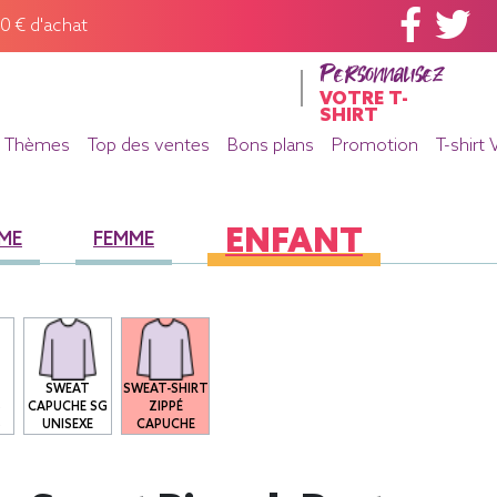
60 € d'achat
Personnalisez
VOTRE T-
SHIRT
Thèmes
Top des ventes
Bons plans
Promotion
T-shirt 
ENFANT
ME
FEMME
SWEAT
SWEAT-SHIRT
S
CAPUCHE SG
ZIPPÉ
S
UNISEXE
CAPUCHE