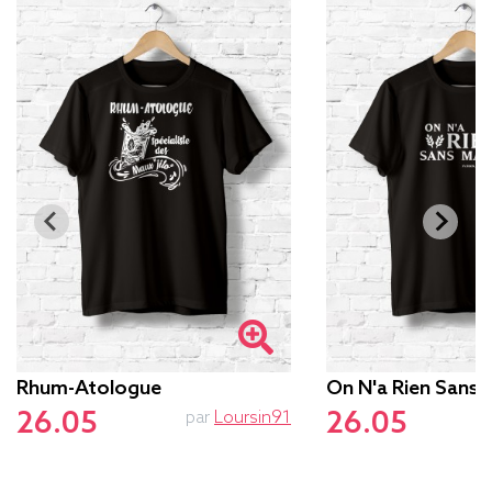
Rhum-Atologue
On N'a Rien Sans 
26.05
26.05
par
Loursin91