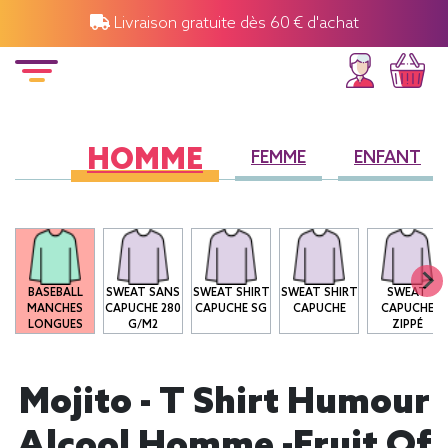
Livraison gratuite dès 60 € d'achat
HOMME
FEMME
ENFANT
O
BASEBALL
SWEAT SANS
SWEAT SHIRT
SWEAT SHIRT
SWEAT
MANCHES
CAPUCHE 280
CAPUCHE SG
CAPUCHE
CAPUCHE
LONGUES
G/M2
ZIPPÉ
Mojito - T Shirt Humour
Alcool Homme -Fruit Of