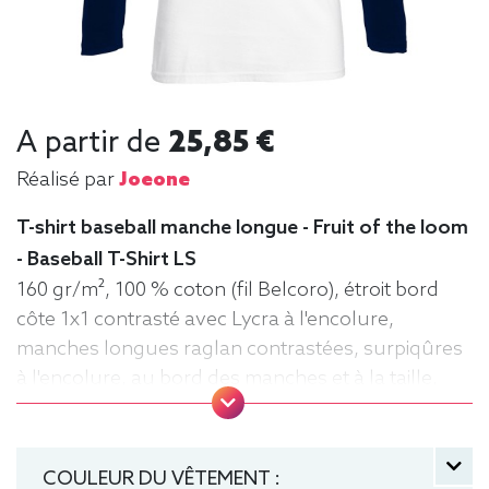
A partir de
25,85 €
Réalisé par
Joeone
T-shirt baseball manche longue - Fruit of the loom
- Baseball T-Shirt LS
160 gr/m², 100 % coton (fil Belcoro), étroit bord
côte 1x1 contrasté avec Lycra à l'encolure,
manches longues raglan contrastées, surpiqûres
à l'encolure, au bord des manches et à la taille,
matériau tubulaire. Tee baseball, Tee-shirt,
manche longue, Léger, Homme, Fruit of the loom
COULEUR DU VÊTEMENT :