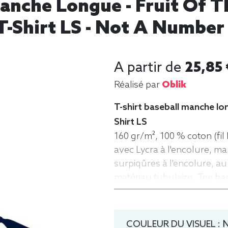
Manche Longue - Fruit Of T
T-Shirt LS - Not A Number 
A partir de
25,85 
Réalisé par
Oblik
T-shirt baseball manche lon
Shirt LS
160 gr/m², 100 % coton (fil 
avec Lycra à l'encolure, m
surpiqûres à l'encolure, au
matériau tubulaire. Tee ba
Homme, Fruit of the loom
COULEUR DU VISUEL :
N