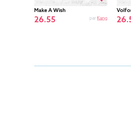
Make A Wish
Volfo
26.55
26.
par
Le.duc
par
Kang