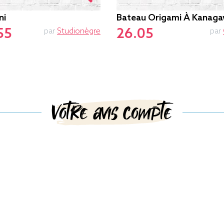
ni
Bateau Origami À Kanag
55
26.05
par
Studionègre
par
Votre avis compte