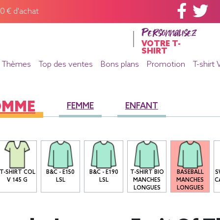
60 € d'achat
Personnalisez
VOTRE T-
SHIRT
Thèmes
Top des ventes
Bons plans
Promotion
T-shirt 
OMME
FEMME
ENFANT
T-SHIRT COL
B&C - E150
B&C - E190
T-SHIRT BIO
BASEBALL
S
V 145 G
LSL
LSL
MANCHES
MANCHES
C
LONGUES
LONGUES