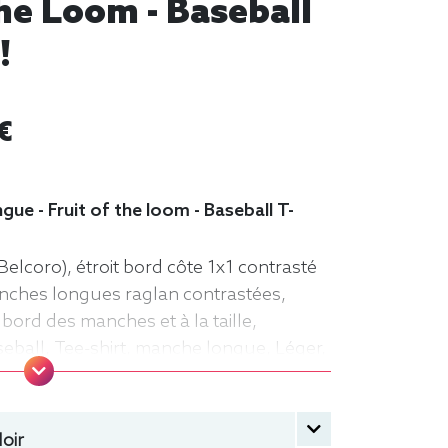
he Loom - Baseball
!
€
gue - Fruit of the loom - Baseball T-
Belcoro), étroit bord côte 1x1 contrasté
anches longues raglan contrastées,
 bord des manches et à la taille,
seball, Tee-shirt, manche longue, Léger,
oir