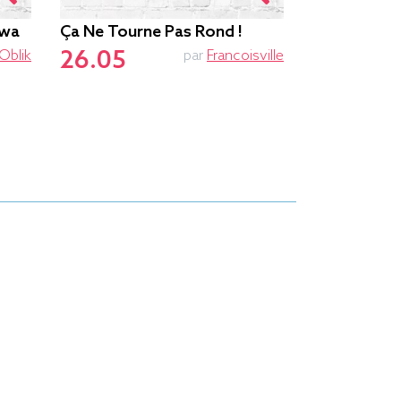
awa
Ça Ne Tourne Pas Rond !
Sans Mon Vé
26.05
Oblik
par
Francoisville
Pédales !
26.05