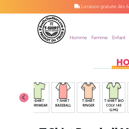
Livraison gratuite dès 
Homme
Femme
Enfant
H
T SHIRT BIO
T-SHIRT
T-SHIRT
T-SHIRT
T-SHIRT BIO
COL ROND
WORKWEAR
BASEBALL
RINGER
COLV 140
G/M2