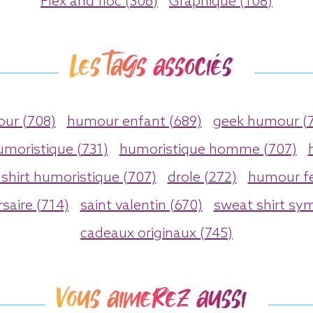
Flex and floc (306)
Graphique (108)
Les tags associés
r (708)
humour enfant (689)
geek humour (7
umoristique (731)
humoristique homme (707)
 shirt humoristique (707)
drole (272)
humour f
saire (714)
saint valentin (670)
sweat shirt sy
cadeaux originaux (745)
Vous aimerez aussi