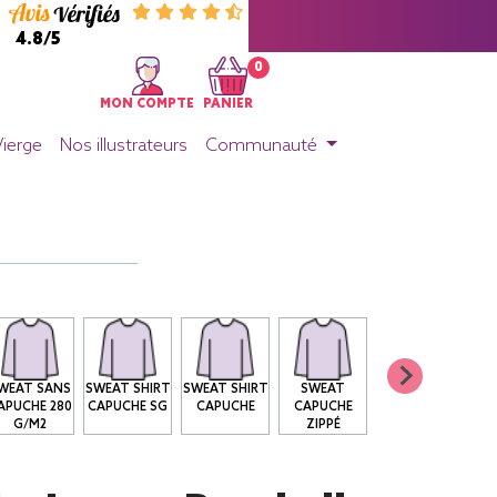
4.8/5
0
MON COMPTE
PANIER
Vierge
Nos illustrateurs
Communauté
WEAT SANS
SWEAT SHIRT
SWEAT SHIRT
SWEAT
APUCHE 280
CAPUCHE SG
CAPUCHE
CAPUCHE
G/M2
ZIPPÉ