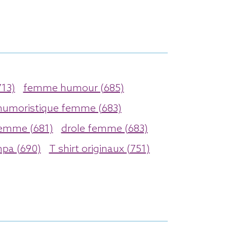
13)
femme humour (685)
humoristique femme (683)
emme (681)
drole femme (683)
mpa (690)
T shirt originaux (751)