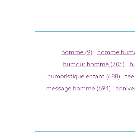
homme (9)
homme humou
humour homme (706)
h
humoristique enfant (688)
tee
message homme (694)
anniver