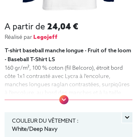
A partir de
24,04 €
Réalisé par
Legojeff
T-shirt baseball manche longue - Fruit of the loom
- Baseball T-Shirt LS
160 gr/m², 100 % coton (fil Belcoro), étroit bord
côte 1x1 contrasté avec Lycra à l'encolure,
manches longues raglan contrastées, surpiqûres
à l'encolure, au bord des manches et à la taille,
matériau tubulaire. Tee baseball, Tee-shirt,
manche longue, Léger, Homme, Fruit of the loom
COULEUR DU VÊTEMENT :
White/Deep Navy