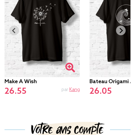
Make A Wish
Bateau Origami 
26.55
26.05
par
Kang
Votre avis compte