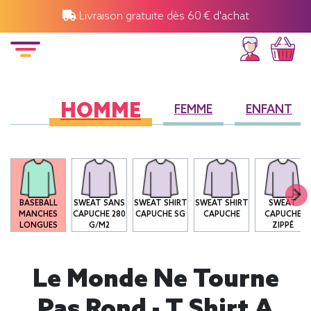
Livraison gratuite dès 60 € d'achat
HOMME
FEMME
ENFANT
O
BASEBALL
SWEAT SANS
SWEAT SHIRT
SWEAT SHIRT
SWEAT
MANCHES
CAPUCHE 280
CAPUCHE SG
CAPUCHE
CAPUCHE
LONGUES
G/M2
ZIPPÉ
Le Monde Ne Tourne
Pas Rond - T Shirt A